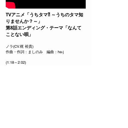
TVアニメ「うちタマ⁈ ～うちのタマ知
りませんか？～」
第8話エンディング・テーマ「なんて
ことない唄」
ノラ(CV.梶 裕貴)
作曲・作詞：ましのみ 編曲：ha-j
(1:18～2:02)
MBS/TBS ドラマ『死にたい夜にかぎ