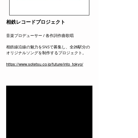
相鉄レコードプロジェクト
音楽プロデューサー / 各作詞作曲歌唱
相鉄線沿線の魅力をSNSで募集し、全
駅分の
26
オリジナルソングを制作するプロジェクト。
https://www.sotetsu.co.jp/future/into_tokyo/